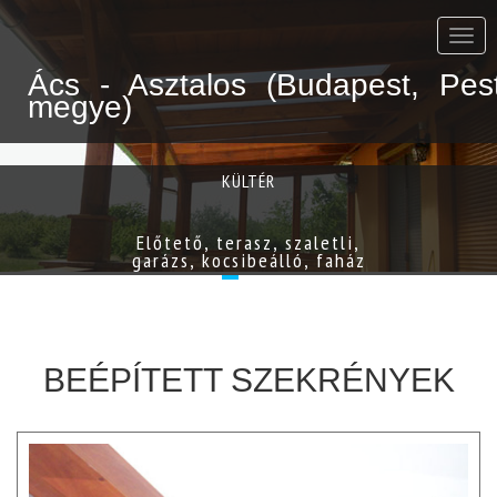
Tame
2001
Ács - Asztalos (Budapest, Pes
Bt.
megye)
Mind
ami
fából
van
KÜLTÉR
kint
és
bent.
Előtető, terasz, szaletli,
garázs, kocsibeálló, faház
BEÉPÍTETT SZEKRÉNYEK