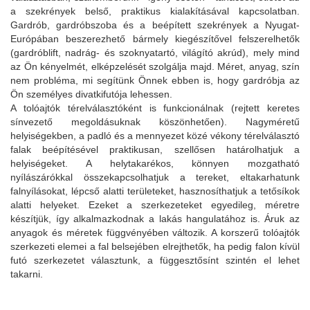
a szekrények belső, praktikus kialakításával kapcsolatban.
Gardrób, gardróbszoba és a beépített szekrények a Nyugat-
Európában beszerezhető bármely kiegészítővel felszerelhetők
(gardróblift, nadrág- és szoknyatartó, világító akrúd), mely mind
az Ön kényelmét, elképzelését szolgálja majd. Méret, anyag, szín
nem probléma, mi segítünk Önnek ebben is, hogy gardróbja az
Ön személyes divatkifutója lehessen.
A tolóajtók térelválasztóként is funkcionálnak (rejtett keretes
sínvezető megoldásuknak köszönhetően). Nagyméretű
helyiségekben, a padló és a mennyezet közé vékony térelválasztó
falak beépítésével praktikusan, szellősen határolhatjuk a
helyiségeket. A helytakarékos, könnyen mozgatható
nyílászárókkal összekapcsolhatjuk a tereket, eltakarhatunk
falnyílásokat, lépcső alatti területeket, hasznosíthatjuk a tetősíkok
alatti helyeket. Ezeket a szerkezeteket egyedileg, méretre
készítjük, így alkalmazkodnak a lakás hangulatához is. Áruk az
anyagok és méretek függvényében változik. A korszerű tolóajtók
szerkezeti elemei a fal belsejében elrejthetők, ha pedig falon kívül
futó szerkezetet választunk, a függesztősínt szintén el lehet
takarni.