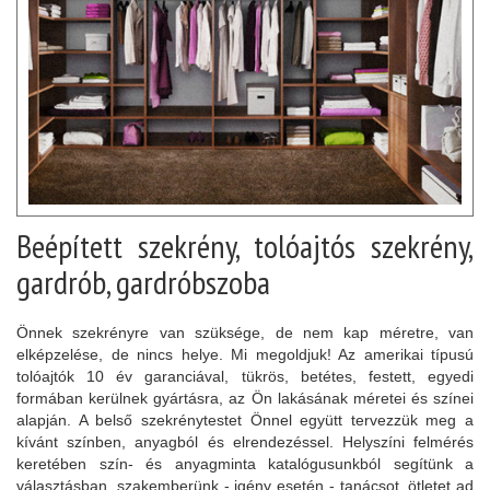
Beépített szekrény, tolóajtós szekrény,
gardrób, gardróbszoba
Önnek szekrényre van szüksége, de nem kap méretre, van
elképzelése, de nincs helye. Mi megoldjuk! Az amerikai típusú
tolóajtók 10 év garanciával, tükrös, betétes, festett, egyedi
formában kerülnek gyártásra, az Ön lakásának méretei és színei
alapján. A belső szekrénytestet Önnel együtt tervezzük meg a
kívánt színben, anyagból és elrendezéssel. Helyszíni felmérés
keretében szín- és anyagminta katalógusunkból segítünk a
választásban, szakemberünk - igény esetén - tanácsot, ötletet ad