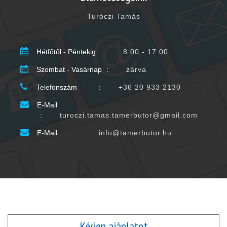
Turóczi Tamás
Hétfőtől - Péntekig
:
8:00 - 17:00
Szombat - Vasárnap
:
zárva
Telefonszám
:
+36 20 933 2130
E-Mail
:
turoczi.tamas.tamerbutor@gmail.com
E-Mail
:
info@tamerbutor.hu
Kérjen ajánlatot