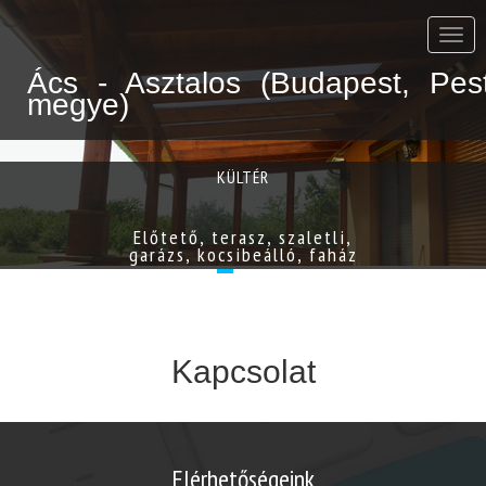
Tame
2001
Ács - Asztalos (Budapest, Pes
Bt.
megye)
Mind
ami
fából
van
KÜLTÉR
kint
és
bent.
Előtető, terasz, szaletli,
garázs, kocsibeálló, faház
Kapcsolat
Elérhetőségeink